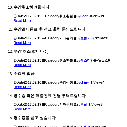
수강취소하려합니다.
Date
2017.02.15
Category
취소환불
By
Eden
Views
9
Read More
수강결제완료 후 전표 출력 문의드립니다.
Date
2017.02.15
Category
기타문의
By
호빵서나
Views
5
Read More
수강 취소 합니다 : )
Date
2017.02.15
Category
취소환불
By
에스더7
Views
10
Read More
수강료 입금
Date
2017.02.16
Category
수강신청
By
chiny
Views
4
Read More
영수증 혹은 매출전표 전달 부탁드립니다.
Date
2017.02.17
Category
기타문의
By
은날
Views
5
Read More
영수증을 받고 싶습니다
Date
2017.02.17
Category
기타문의
By
최윤선
Views
8