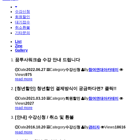
수강신청
회원할인
대기접수
취소환불
기타문의
List
Zine
Gallery
꿈투사워크숍 수강 안내 드립니다
Date
2022.06.27
Category
수강신청
By
참여연대아카데미
Views
975
read more
[청년할인] 청년할인 결제방식이 궁금하다면? 클릭!!
Date
2021.03.10
Category
회원할인
By
참여연대아카데미
Views
2027
read more
[안내] 수강신청 / 취소 및 환불
Date
2016.10.20
Category
수강신청
By
관리자
Views
18616
read more