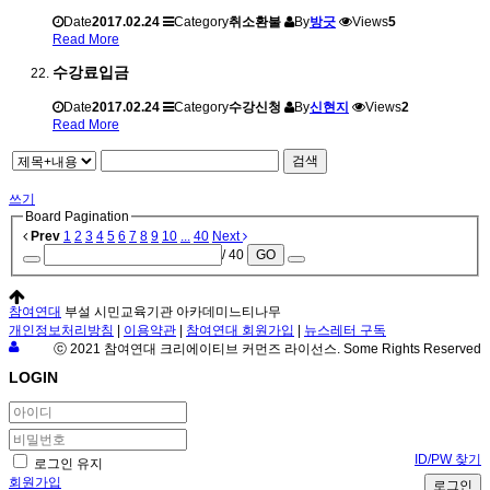
Date
2017.02.24
Category
취소환불
By
방긋
Views
5
Read More
수강료입금
Date
2017.02.24
Category
수강신청
By
신현지
Views
2
Read More
검색
쓰기
Board Pagination
Prev
1
2
3
4
5
6
7
8
9
10
...
40
Next
/ 40
GO
참여연대
부설 시민교육기관 아카데미느티나무
개인정보처리방침
|
이용약관
|
참여연대 회원가입
|
뉴스레터 구독
ⓒ 2021 참여연대 크리에이티브 커먼즈 라이선스. Some Rights Reserved
LOGIN
ID/PW 찾기
로그인 유지
회원가입
로그인