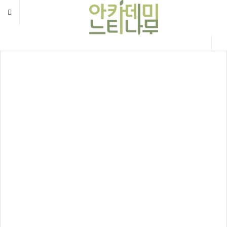
메뉴 건너뛰기
T
o
g
g
l
e
n
강좌안내
a
v
Home
문의하기
i
g
a
t
i
o
n