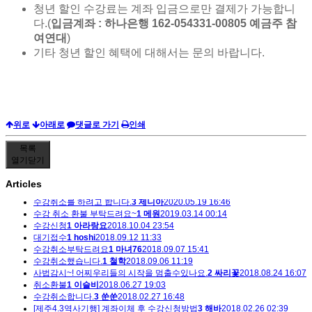
청년 할인 수강료는 계좌 입금으로만 결제가 가능합니
다.(
입금계좌 : 하나은행 162-054331-00805 예금주 참
여연대
)
기타 청년 할인 혜택에 대해서는 문의 바랍니다.
위로
아래로
댓글로 가기
인쇄
목록
열기
닫기
Articles
수강취소를 하려고 합니다.
3
제니아
2020.05.19 16:46
수강 취소 환불 부탁드려요~
1
메원
2019.03.14 00:14
수강신청
1
아라랑요
2018.10.04 23:54
대기접수
1
hoshi
2018.09.12 11:33
수강취소부탁드려요
1
마녀76
2018.09.07 15:41
수강취소했습니다.
1
철학
2018.09.06 11:19
사법감시~! 어찌우리들의 시작을 멈출수있나요.
2
싸리꽃
2018.08.24 16:07
취소환불
1
이슬비
2018.06.27 19:03
수강취소합니다.
3
쑨쑨
2018.02.27 16:48
[제주4.3역사기행] 계좌이체 후 수강신청방법
3
해바
2018.02.26 02:39