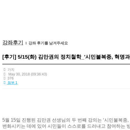
강좌후기
l 강좌 후기를 남겨주세요
[후기] 5/15(화) 김만권의 정치철학_'시민불복종, 혁명과
가지
May 30, 2018
(09:36:43)
376
첨부 1
5
월
15
일 진행된 김만권 선생님의 두 번째 강의는
‘
시민불복종
,
변화시키는 데에 있어 시민들이 스스로를 드러내고 참여하는