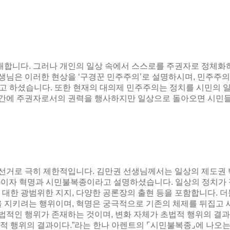
존재합니다
.
그러나 개인의 일상 속에서 스스로를 주권자로 정체화
생님은 이러한 현상을
‘
구경꾼 민주주의
’
로 설명하시며
,
민주주의
다고 하셨습니다
.
또한 현재의 대의제 민주주의는 정치를 시민의 
간에 주권자로서의 권력을 행사하지만 일상으로 돌아오면 시민들
 선거로 극히 제한적입니다
.
김만권 선생님께서는 일상의 제도권 
)
이자 혁명과 시민불복종이라고 설명하셨습니다
.
일상의 정치가
 대한 광범위한 지지
,
다양한 공론장의 출현 등을 포함합니다
.
더
을 지키려는 행위이며
,
혁명은 궁극적으로 기존의 체제를 뒤집고 
초법적인 행위가 존재하는 것이며
,
변화 자체가 초법적 행위의 결
법적 행위의 결과이다
.”
라는 한나 아렌트의
⌜
시민불복종
⌟
에 나오는