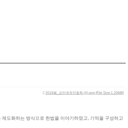
2018봄_김만권정치철학 (4).png [File Size:1.20MB]
을 제도화하는 방식으로 헌법을 이야기하였고
,
기억을 구성하고