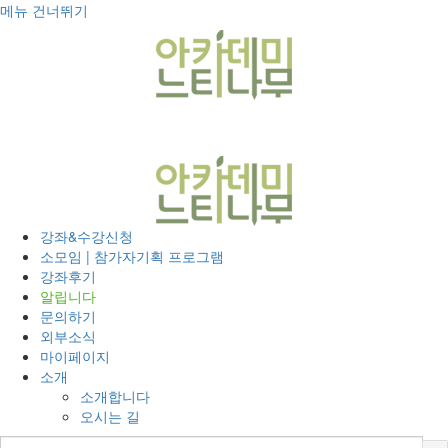
메뉴 건너뛰기
T
o
g
g
l
e
n
a
v
i
강좌&수강신청
g
소모임 | 참가자기획 프로그램
a
강좌후기
t
알립니다
i
문의하기
o
외부소식
n
마이페이지
소개
소개합니다
오시는 길