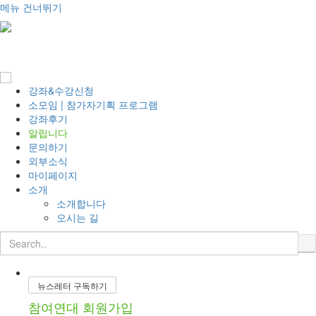
메뉴 건너뛰기
T
o
g
g
l
강좌&수강신청
e
소모임 | 참가자기획 프로그램
n
강좌후기
a
알립니다
v
문의하기
i
외부소식
g
마이페이지
a
소개
t
소개합니다
i
오시는 길
o
n
뉴스레터 구독하기
참여연대 회원가입