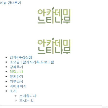
메뉴 건너뛰기
T
o
g
g
l
e
n
a
v
i
강좌&수강신청
g
소모임 | 참가자기획 프로그램
a
강좌후기
t
알립니다
i
문의하기
o
외부소식
n
마이페이지
소개
소개합니다
오시는 길