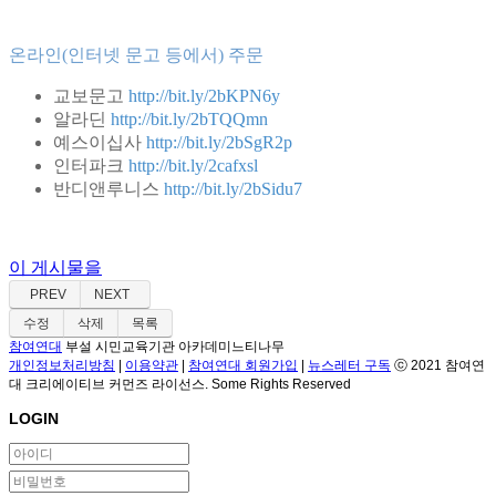
온라인(인터넷 문고 등에서) 주문
교보문고
http://bit.ly/2bKPN6y
알라딘
http://bit.ly/2bTQQmn
예스이십사
http://bit.ly/2bSgR2p
인터파크
http://bit.ly/2cafxsl
반디앤루니스
http://bit.ly/2bSidu7
이 게시물을
PREV
NEXT
수정
삭제
목록
참여연대
부설 시민교육기관 아카데미느티나무
개인정보처리방침
|
이용약관
|
참여연대 회원가입
|
뉴스레터 구독
ⓒ 2021 참여연
대 크리에이티브 커먼즈 라이선스. Some Rights Reserved
LOGIN