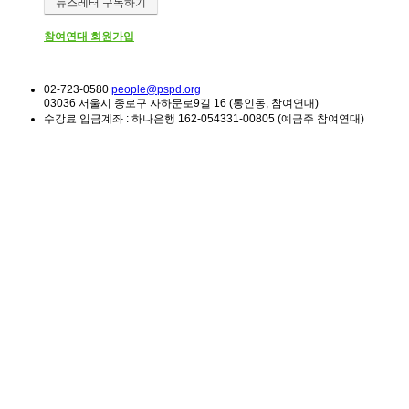
뉴스레터 구독하기
참여연대 회원가입
02-723-0580
people@pspd.org
03036 서울시 종로구 자하문로9길 16 (통인동, 참여연대)
수강료 입금계좌 : 하나은행 162-054331-00805 (예금주 참여연대)
소식 & 참여
Home
알립니다