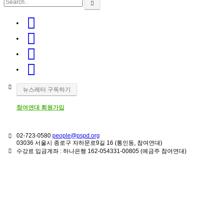
뉴스레터 구독하기
참여연대 회원가입
02-723-0580
people@pspd.org
03036 서울시 종로구 자하문로9길 16 (통인동, 참여연대)
수강료 입금계좌 : 하나은행 162-054331-00805 (예금주 참여연대)
소식 & 참여
Home
알립니다