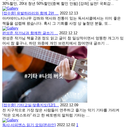
30%할인, 20대 청년 50%할인(중복 할인 안됨) [강좌] 실전! 국회감...
[접수중] 유발하라리와 함께 2편 ...
2022.12.13
아카데미느티나무 강좌와 역사와 전통이 있는 독서서클에서는 이미 좋은
책들을 섭렵해 왔습니다. 혹시 그 기회를 사정 상 놓쳤던 분들, 또...
편성준 작가님과 함께한 글쓰기 ...
2022.12.12
편성준 작가님 책을 2권 정도 읽고 글이 참 일상적이면서 엉뚱한 개그가 있
어서 참 좋구나, 하던 와중에 개인 브런치에서 참여연대 글쓰기 ...
[접수중] 기타교실-맞춤지도(12/1...
2022.12.09
전 지구적으로 가장 많은 사람들이 연주하고 즐기는 악기 기타를 가리켜
“작은 오케스트라” 라고 한 베토벤의 말처럼 기타는 ...
독사-사피엔스 읽기 모임(온라인)
2022.12.02
1