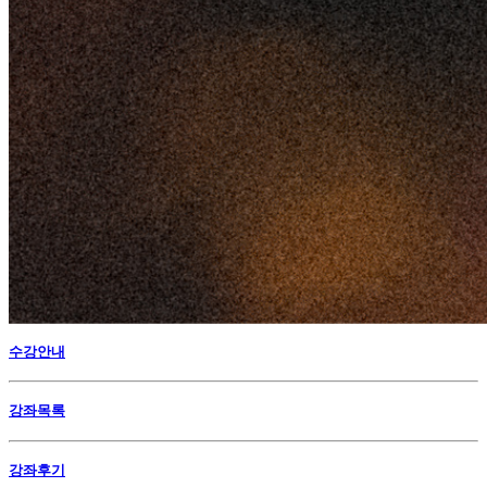
수강안내
강좌목록
강좌후기