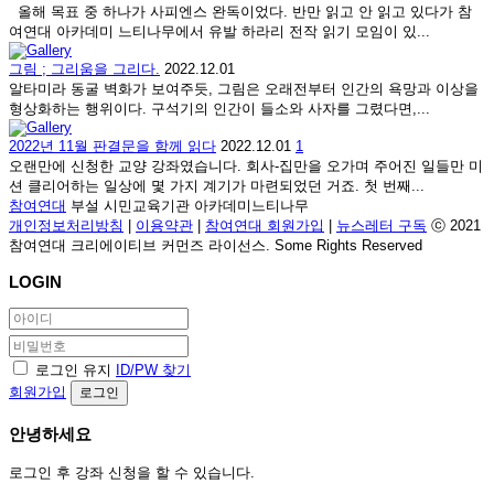
올해 목표 중 하나가 사피엔스 완독이었다. 반만 읽고 안 읽고 있다가 참
여연대 아카데미 느티나무에서 유발 하라리 전작 읽기 모임이 있...
그림 ; 그리움을 그리다.
2022.12.01
알타미라 동굴 벽화가 보여주듯, 그림은 오래전부터 인간의 욕망과 이상을
형상화하는 행위이다. 구석기의 인간이 들소와 사자를 그렸다면,...
2022년 11월 판결문을 함께 읽다
2022.12.01
1
오랜만에 신청한 교양 강좌였습니다. 회사-집만을 오가며 주어진 일들만 미
션 클리어하는 일상에 몇 가지 계기가 마련되었던 거죠. 첫 번째...
참여연대
부설 시민교육기관 아카데미느티나무
개인정보처리방침
|
이용약관
|
참여연대 회원가입
|
뉴스레터 구독
ⓒ 2021
참여연대 크리에이티브 커먼즈 라이선스. Some Rights Reserved
LOGIN
로그인 유지
ID/PW 찾기
회원가입
로그인
안녕하세요
로그인 후 강좌 신청을 할 수 있습니다.