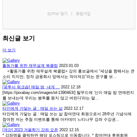
ID/PW 찾기
|
회원가입
최신글 보기
더 보기
활동가를 위한 재무설계 북클럽
2023.01.03
<활동가를 위한 재무설계 북클럽> 강의 홍보글에서 “세상을 향해서는 큰
소리 치지만, 정작 금융회사 앞에서는 작아져요”라는 문구를 보...
[꿈투사 워크숍] 매일 밤, 내게 ...
2022.12.18
[https://pixabay.com/images/id-1390463/] 탈무드에 '신이 매일 밤 연애편지
를 보내는데 우리는 봉투를 뜯지 않고 버린다'라는 말...
타인에게 가닿는 글 : 매일 쓰는 삶
2022.12.17
타인에게 가닿는 글 : 매일 쓰는 삶 참여연대 회원으로서 28주년 기념식에
참여한 저는 추첨 이벤트를 통해 아카데미 느티나무 강좌 수강권...
[개강] 2023 겨울학기 강좌 오픈
2022.12.15
* 강좌명을 클릭하면 해당 포스팅으로 이동합니다. * 참여연대 후원회원