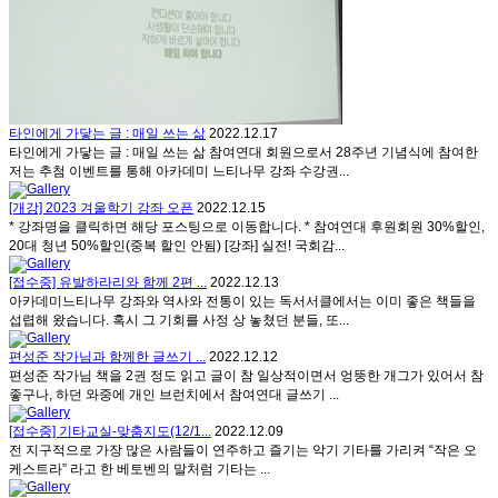
타인에게 가닿는 글 : 매일 쓰는 삶
2022.12.17
타인에게 가닿는 글 : 매일 쓰는 삶 참여연대 회원으로서 28주년 기념식에 참여한
저는 추첨 이벤트를 통해 아카데미 느티나무 강좌 수강권...
[개강] 2023 겨울학기 강좌 오픈
2022.12.15
* 강좌명을 클릭하면 해당 포스팅으로 이동합니다. * 참여연대 후원회원 30%할인,
20대 청년 50%할인(중복 할인 안됨) [강좌] 실전! 국회감...
[접수중] 유발하라리와 함께 2편 ...
2022.12.13
아카데미느티나무 강좌와 역사와 전통이 있는 독서서클에서는 이미 좋은 책들을
섭렵해 왔습니다. 혹시 그 기회를 사정 상 놓쳤던 분들, 또...
편성준 작가님과 함께한 글쓰기 ...
2022.12.12
편성준 작가님 책을 2권 정도 읽고 글이 참 일상적이면서 엉뚱한 개그가 있어서 참
좋구나, 하던 와중에 개인 브런치에서 참여연대 글쓰기 ...
[접수중] 기타교실-맞춤지도(12/1...
2022.12.09
전 지구적으로 가장 많은 사람들이 연주하고 즐기는 악기 기타를 가리켜 “작은 오
케스트라” 라고 한 베토벤의 말처럼 기타는 ...