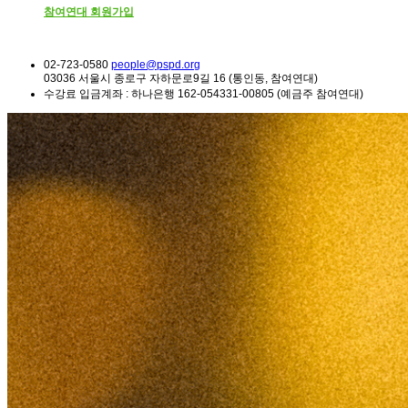
참여연대 회원가입
02-723-0580
people@pspd.org
03036 서울시 종로구 자하문로9길 16 (통인동, 참여연대)
수강료 입금계좌 : 하나은행 162-054331-00805 (예금주 참여연대)