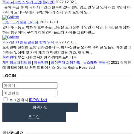
독사-사피엔스 읽기 모임(온라인)
2022.12.02
1
올해 목표 중 하나가 사피엔스 완독이었다. 반만 읽고 안 읽고 있다가 참여연대 아
카데미 느티나무에서 유발 하라리 전작 읽기 모임이 있...
그림 ; 그리움을 그리다.
2022.12.01
알타미라 동굴 벽화가 보여주듯, 그림은 오래전부터 인간의 욕망과 이상을 형상화
하는 행위이다. 구석기의 인간이 들소와 사자를 그렸다면,...
2022년 11월 판결문을 함께 읽다
2022.12.01
1
오랜만에 신청한 교양 강좌였습니다. 회사-집만을 오가며 주어진 일들만 미션 클리
어하는 일상에 몇 가지 계기가 마련되었던 거죠. 첫 번째...
참여연대
부설 시민교육기관 아카데미느티나무
개인정보처리방침
|
이용약관
|
참여연대 회원가입
|
뉴스레터 구독
ⓒ 2021 참여연
대 크리에이티브 커먼즈 라이선스. Some Rights Reserved
LOGIN
로그인 유지
ID/PW 찾기
회원가입
로그인
안녕하세요