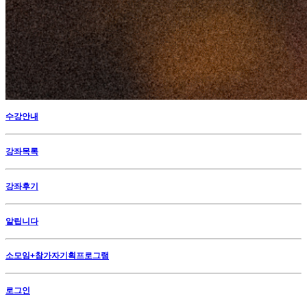
수강안내
강좌목록
강좌후기
알립니다
소모임+참가자기획프로그램
로그인