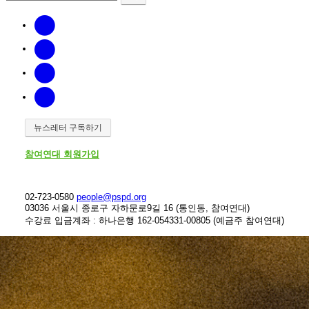
뉴스레터 구독하기
참여연대 회원가입
02-723-0580
people@pspd.org
03036 서울시 종로구 자하문로9길 16 (통인동, 참여연대)
수강료 입금계좌 : 하나은행 162-054331-00805 (예금주 참여연대)